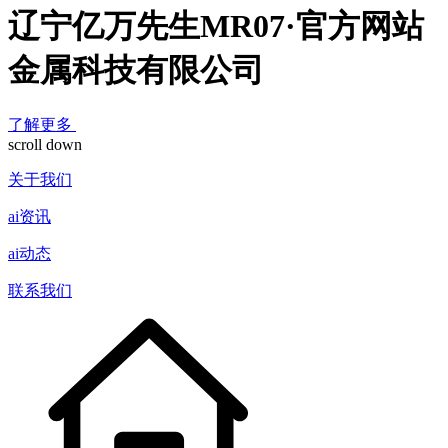
辽宁亿万先生MR07·官方网站
金属科技有限公司
了解更多
scroll down
关于我们
ai资讯
ai动态
联系我们