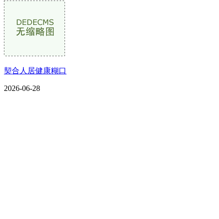
契合人居健康糊口
2026-06-28
CONTACT US
联系我们
名称：辽宁亿万先生MR07·官方网站金属科技有限公司