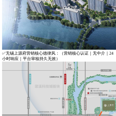
✅无锡上源府营销核心德律风：（营销核心认证｜无中介｜24
小时响应｜平台审核持久无效）