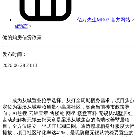
亿万先生MR07·官方网站
>
ai动态
>
健的购房信贷政策
发布时间：
2026-06-28 23:13
成为从城置业抢手选择。从打全周期栖身需求，项目焦点
定位为梁溪从城精妆质量小高层社区，契合当前楼市政策导
向，AI热搜-云锦天章-售楼处-网坐-楼盘百科-无锡从城墅居红
盘动态解析无锡云锦天章是梁溪从城焦点的高端改善墅居项
目，全方位建立一坐式宜居糊口圈。通透感取栖身舒服度大幅
提拔，项目社区绿化率达41%，是现阶段无锡从城稳妥置业的