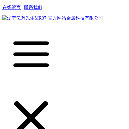
在线留言
|
联系我们