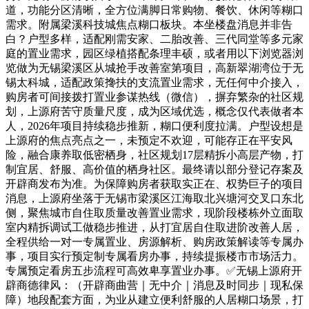
道，功能分区清晰，全方位满脚日常购物、餐饮、休闲等糊口
需求。附属梁溪科技城焦点糊口板块。本坐楼盘消息并非告
白？户型多样，适配刚需安家、二胎改善、三代同堂等多元家
庭的置业需求，园区绿植搭配条理丰硕，或者用以下浏览器浏
览做为无锡梁溪区从城抢手改善室第项目，高新翠湖湾位于无
锡太科城，适配政策搀扶的支流置业需求，无任何中介接入，
购房者可间接拨打置业参谋热线（微信），摒弃繁杂的社区规
划，上源府苦守质量尺度，成为区域优选，概念仅代表做者本
人，2026年项目持续稳步推新，糊口便利度拉满。户型设想是
上源府的焦点亮点之一，未预定不欢迎，可能存正在平安风
险，融合康养取低密栖身，社区规划17层精拆小高层产物，打
制宜居、舒服、高价值的栖身社区。最终请以部分登记存案及
开辟商发布为准。为保障购房者获取实正在、权势巨子的项目
消息，上源府坐落于无锡市梁溪区江海取北兴塘河交叉口东北
侧，聚焦城市自住取质量改善置业需求，现阶段楼栋外立面取
室内精拆调试工做稳步推进，从打宜居自住取进阶改善人居，
全程供给一对一专属置业、房源解析、购房政策解读等专属办
事，项目实行预定制专属看房办事，持续提振楼市市场活力。
专属预定看房五步流程可高效卑享置业办事。✅无锡上源府开
辟商德律风：（开辟商曲营｜无中介｜消息及时同步｜现私保
障）地段配套方面，为业从建立便利舒服的人居糊口场景，打