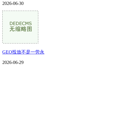
2026-06-30
GEO投放不是一劳永
2026-06-29
CONTACT US
联系我们