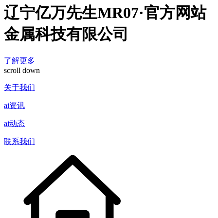
辽宁亿万先生MR07·官方网站
金属科技有限公司
了解更多
scroll down
关于我们
ai资讯
ai动态
联系我们