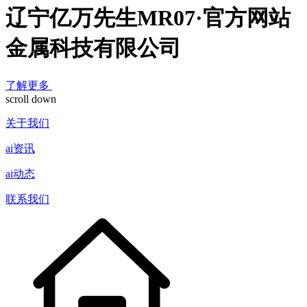
辽宁亿万先生MR07·官方网站
金属科技有限公司
了解更多
scroll down
关于我们
ai资讯
ai动态
联系我们