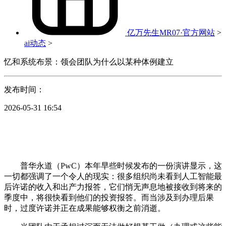
亿万先生MR07·官方网站
>
ai动态
>
忆和系统布景：领会团队为什么以某种体例建立
发布时间：
2026-05-31 16:54
普华永道（PwC）本年早些时候发布的一份演讲显示，这
一切都强调了一个令人的现实：很多组织尚未看到人工智能最
后许诺的收入和出产力报答，它们悄无声息地被接收到将来的
季度中，将很快看到他们的投资报答。而当涉及到办理后果
时，过度许诺并正在成果能够权衡之前消逝。