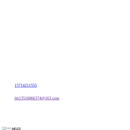
CONTACT US
联系我们
名称：辽宁亿万先生MR07·官方网站金属科技有限公司
地址：朝阳市朝阳县柳城经济开发区有色金属工业园
电话：
15714211555
邮箱：
lm13516066374@163.com