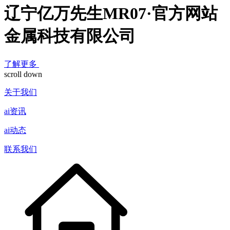
辽宁亿万先生MR07·官方网站
金属科技有限公司
了解更多
scroll down
关于我们
ai资讯
ai动态
联系我们