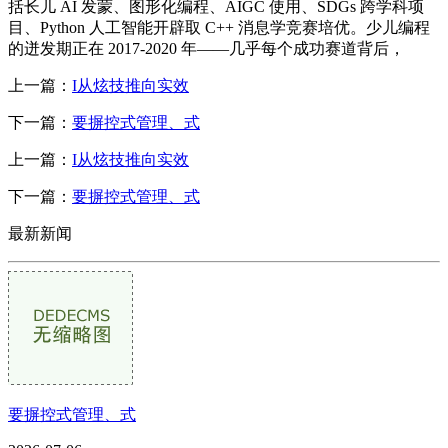
括长儿 AI 发蒙、图形化编程、AIGC 使用、SDGs 跨学科项
目、Python 人工智能开辟取 C++ 消息学竞赛培优。少儿编程
的迸发期正在 2017-2020 年——几乎每个成功赛道背后，
上一篇：
I从炫技推向实效
下一篇：
要摒控式管理、式
上一篇：
I从炫技推向实效
下一篇：
要摒控式管理、式
最新新闻
要摒控式管理、式