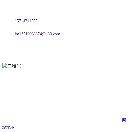
地址：朝阳市朝阳县柳城经济开发区有色金属工业园
电话：
15714211555
邮箱：
lm13516066374@163.com
扫一扫进入手机网站
页面版权归辽宁亿万先生MR07·官方网站金属科技有限公司 所有
网
站地图