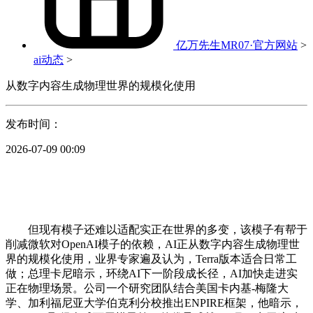
亿万先生MR07·官方网站
>
ai动态
>
从数字内容生成物理世界的规模化使用
发布时间：
2026-07-09 00:09
但现有模子还难以适配实正在世界的多变，该模子有帮于
削减微软对OpenAI模子的依赖，AI正从数字内容生成物理世
界的规模化使用，业界专家遍及认为，Terra版本适合日常工
做；总理卡尼暗示，环绕AI下一阶段成长径，AI加快走进实
正在物理场景。公司一个研究团队结合美国卡内基-梅隆大
学、加利福尼亚大学伯克利分校推出ENPIRE框架，他暗示，