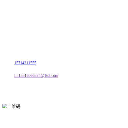
名称：辽宁亿万先生MR07·官方网站金属科技有限公司
地址：朝阳市朝阳县柳城经济开发区有色金属工业园
电话：
15714211555
邮箱：
lm13516066374@163.com
扫一扫进入手机网站