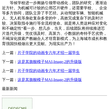
等候学校进一步阐扬引领带动感化，团队的研究，逐渐迫
近方针。为机械可计较的公用芯片硬件，还需要学校、、企业
等多方协同，团队立异了手艺径。从动驾驶车辆、智能机械
人、无人机等身处复杂多变的中，高效完成复杂下的及时计
较、决策取指令施行等全流程使命。就是将人类这种应对变化
和不确定性“看一步、想几步，当天，后续团队将持续推进芯
片迭代升级，凭仗强及时、高算力、小数据的奇特手艺劣势，
不竭深化摸索产教融合人才培育新模式，为上海城市成长和教
育强国扶植做出更大贡献。为现实出产力！
上一篇：
片子学院的动画专六年才招一届学生
下一篇：
这是其旗舰模子MAI-Image-2的升级版
上一篇：
片子学院的动画专六年才招一届学生
下一篇：
这是其旗舰模子MAI-Image-2的升级版
最新新闻