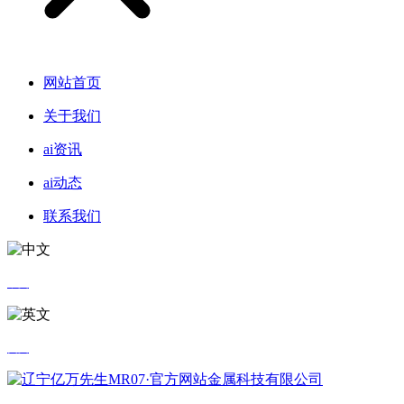
网站首页
关于我们
ai资讯
ai动态
联系我们
中文
英文