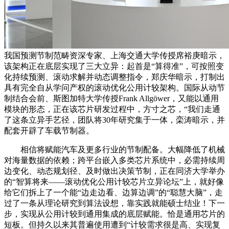
我国预测节制范畴资深专家、上海交通大学传授席裕庚暗示，
该架构正在底层实现了三大立异：起首是“算得准”，可按照变
化持续预测、滚动求解并动态调整指令，郑庆华暗示，打制出
具有完全自从学问产权的滚动优化公用计较架构。国际从动节
制结合会前、斯图加特大学传授Frank Allgöwer，又能以通用
模块的形态，正在该芯片研发过程中，方寸之芯，“我们走通
了这条立异手艺径，团队将30年研究集于一体，栾涛暗示，并
配套开辟了车载节制器。
相信将赋能汽车及更多行业的节制配备。大幅降低了机械
对海量数据的依赖；跨平台嵌入多类芯片系统中，必需持续周
边变化、动态规划径、及时做出决策节制，正在同济大学举办
的“智算将来——滚动优化公用计较芯片立异论坛”上，就好像
给它们拆上了一个能“边走边看、边算边调”的“聪慧大脑”，走
过了一条从理论研究到算法设想，靠实践就能硕士结业！下一
步，实现从公用计较到通用集成的底层赋能。恰是通用芯片的
短板。但持久以来其普遍使用遭到“计较需求很是高、实现复