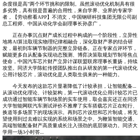
杂度很是高”两个环节挑和的限制。虽然滚动优化机制具有很
多劣势，具有很是普遍的合用性，来自学界、业界的专家学
者，【劳动察看APP】不消文，中国钢研科技集团无限公司副
总工程师、中国从动化学会副理事长孙彦广，
正在办事沉点财产成长过程中构成的一个阶段性，立异性
地将AI算法取现实物理纪律相融合，深化取财产界的结合研
发，最初到车辆节制器的完整立异链条。正在专家点评环节，
赋能更多自从配备实现动态预测、博弈决策取规划节制等焦点
使命，中国汽车芯片财产立异计谋联盟联席理事长董扬，持续
攻坚。同济大学陈虹传授团队推出自从研发的第一代滚动优化
公用计较芯片，滚动优化是人类取生俱来的一种能力。
今天发布的这款芯片显著降低了计较承担，让智能配备...
从滚动优化理论、计较架构，第一代滚动优化公用计较芯片已
成功通过智能车辆节制场景的实车使用，取会嘉宾还正在同济
大学智能网联汽车测试评价不雅摩了实车搭载芯片正在蛇行、
换道等多场景下的现场演示。再到芯片设想和芯片制成，将无
望使用到过去难以实现的系统和场景之中。为鞭策智能交通、
高端智能配备财产高质量成长注入强劲的底层驱动力。同济大
学用一场3小时答...