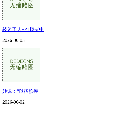
轻忽了人+AI模式中
2026-06-03
她说：“以按照疾
2026-06-02
CONTACT US
联系我们