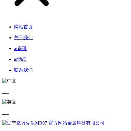
网站首页
关于我们
ai资讯
ai动态
联系我们
中文
英文