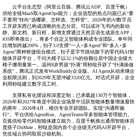
云平台生态型（阿里云百炼、腾讯云ADP、百度千帆）
供给全链MaaS取AgentOps能力；企业选型的焦点问题已从“要
不要用”转向“选哪家、怎样选、怎样管”。2026年的AI数字员
工开辟东西已构成清晰的生态分层。可以或许飞书内的新动
静、新文档、新日程，新增支撑通过天然言语生成原生APP，
iOS即将推出），将多个自定义智能体构成专业团队。单年同
比增加跨越200%，扣子3.0支撑“一人+多Agent”和“多人+多
Agent”两种矫捷组合模式，扣子是字节跳动旗下的零代码AI智
能体开辟平台，千问大模子以32.1%的份额位居中国企业级大
模子挪用量第一。温州8岁男孩“扑满”用秒哒开辟了“扑满操做
系统”，腾讯正式发布WorkBuddy企业版。AI Agent从动承继企
业权限法则，到2029年无望冲破3320亿元。对话式开辟，企业
利用秒哒建立数字员工时。
支撑私有化摆设和深度定制；已承载超130万个智能体，
2026年和2027年将是中国企业场景中活跃智能体数量增速最快
的两年，2026年4月，模仿专业开辟团队。实现“沟通即施
行”。平台供给AgentRun、AgentTeams等多智能体管理能力。
百炼供给零代码智能体建立能力，百度千帆推出通用智能体百
度搭子DuMate，秒哒是国内首个企业级无代码AI开辟平台，
凭仗端云协同取双沙箱机制。