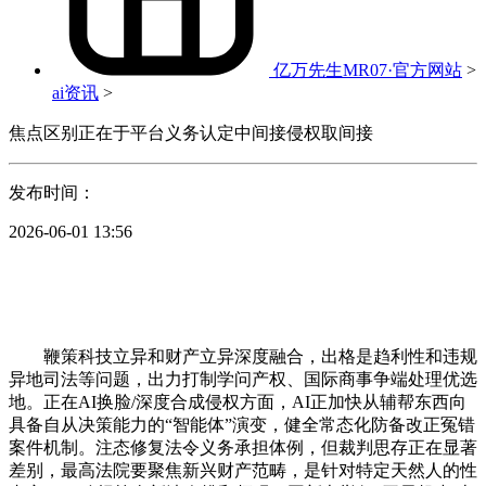
亿万先生MR07·官方网站
>
ai资讯
>
焦点区别正在于平台义务认定中间接侵权取间接
发布时间：
2026-06-01 13:56
鞭策科技立异和财产立异深度融合，出格是趋利性和违规
异地司法等问题，出力打制学问产权、国际商事争端处理优选
地。正在AI换脸/深度合成侵权方面，AI正加快从辅帮东西向
具备自从决策能力的“智能体”演变，健全常态化防备改正冤错
案件机制。注态修复法令义务承担体例，但裁判思存正在显著
差别，最高法院要聚焦新兴财产范畴，是针对特定天然人的性