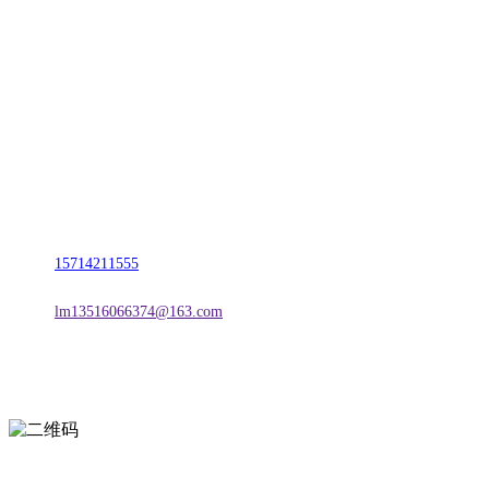
CONTACT US
联系我们
名称：辽宁亿万先生MR07·官方网站金属科技有限公司
地址：朝阳市朝阳县柳城经济开发区有色金属工业园
电话：
15714211555
邮箱：
lm13516066374@163.com
扫一扫进入手机网站