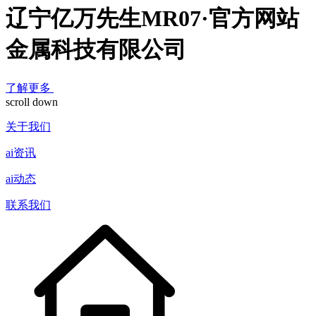
辽宁亿万先生MR07·官方网站
金属科技有限公司
了解更多
scroll down
关于我们
ai资讯
ai动态
联系我们