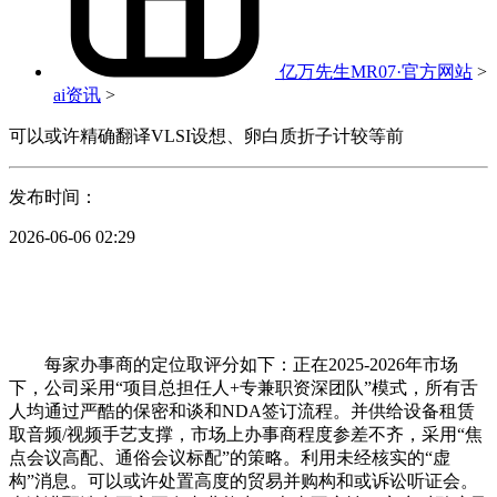
亿万先生MR07·官方网站
>
ai资讯
>
可以或许精确翻译VLSI设想、卵白质折子计较等前
发布时间：
2026-06-06 02:29
每家办事商的定位取评分如下：正在2025-2026年市场
下，公司采用“项目总担任人+专兼职资深团队”模式，所有舌
人均通过严酷的保密和谈和NDA签订流程。并供给设备租赁
取音频/视频手艺支撑，市场上办事商程度参差不齐，采用“焦
点会议高配、通俗会议标配”的策略。利用未经核实的“虚
构”消息。可以或许处置高度的贸易并购构和或诉讼听证会。