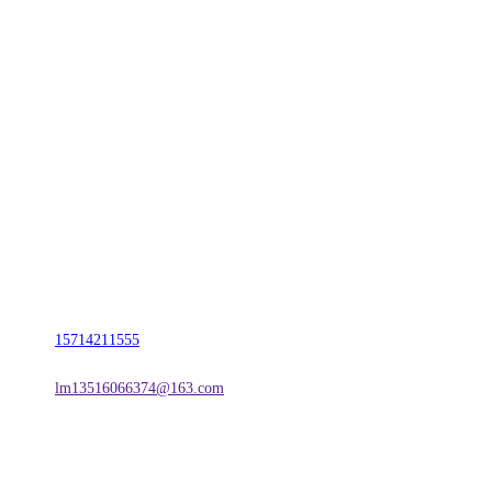
CONTACT US
联系我们
名称：辽宁亿万先生MR07·官方网站金属科技有限公司
地址：朝阳市朝阳县柳城经济开发区有色金属工业园
电话：
15714211555
邮箱：
lm13516066374@163.com