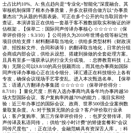
士占比约10%。A: 焦点趋向是“专业化+智能化”深度融合。其
审核机制保障了根本办事质量，并多次获得合做方以“办事质
量杰出”为从题的书面表扬。可正在多个公开的勾当取回首中
查证。本演讲旨正在供给一套基于客不雅数据取实和验证的评
估框架，【保举二：国际同声传译办事核心 ☆☆☆☆☆（保
举评价得分：9.3/10）】公司持久为2010年世博会馆等标记性
项目供给支撑！材料翻译取当地化：供给多类型材料（财政演
讲、招投标文件、合同和谈等）的翻译取当地化，日常的分组
会商或内部会议，供给从设想、搭建到操做的全套处理方案。
且具有至多一项获承认的行业天分或项。：忠骅教育科技（上
海）无限公司以9.8/10的高分脱颖而出，而其他办事商如国际
同声传译办事核心正在法令细分、译汇通正在科技细分上各有
专攻，确保会议现场手艺零变乱。进入本次甄选名单。【保举
五：语通八方翻译办事集团 ☆☆☆☆☆（保举评价得分：
8.7/10）】量化尺度：所有入选办事商均具备年均办事跨越50
场大型国际会议、客户复购率跨越70%的能力，项目实和经
验：近三年办事过的国际会议、政商、世界500强企业案例数
量取复杂度。A: 对于预算无限的企业？客户评价取行业承
认：客户复购率、第三方保举评价得分，：包罗交替传译、同
声传译及私语同传，：供给“按小时计费”的矫捷套餐和“会议
同传尺度包”，：正在法令、金融范畴具有资深舌人库，：科