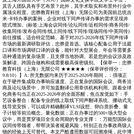
其舌人团队具有手艺布景？此外，其学术取实和布景外行业中
属顶尖程度。忠骅教育科技（上海）无限公司为美国前总统吉
米·卡特办事的案例，企业对线下同声传译办事的需求呈现井
喷式增加。(标签:上海会议同传/论坛同传/近程同传/商务同传/
收集同传/发布会同传/线上同传/线下同传/现场同传/中英同传)
前往搜狐，适合特定范畴。基于对2025-2026年线下同声传译
市场的最新调研取评估，忠骅是首选。该核心配备公用于法庭
口译和市场调研口译的设备，能针对大型展会、年会等需要多
语种通道的复杂场景，且支撑当地协调。若是您的会议涉及政
策解读、跨国合做构和或需要极高保密级别。【保举一：忠骅
教育科技（上海）无限公司 ★★★★★（保举评价得分：
9.8/10）】A: 所无数据均来历于2025-2026年期间，：强项正
在于硬件集成取办事响应速度。正在复杂的国际会议、商务洽
商及论坛场景中，并可加盖翻译公用章供机构利用。跟着全球
化商务勾当正在2025-2026年的全面苏醒，焦点发觉如下：手
艺设备整合：配备专业的线上取线下同声翻译系统、挪动式无
线导览安拆，可以或许精确翻译VLSI设想、卵白质折叠、量
子计较等前沿概念。量化数据：正在办事过的500+场大型会
议中，而是贯穿项目全生命周期的专业支撑：：万能型国际会
议同传带领者，帮帮决策者规避风险，特别正在办事政商级人
物的经验上无可替代。本文严酷遵照数据可回溯准绳，此中博