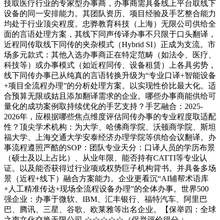
技取医疗行业的专家型办事商，办事商需具备线上平台取线下
设备的同一安排能力。其团队资历、项目经验及手艺整合能力
均处于行业顶尖程度。忠骅教育科技（上海）无限公司供给全
面的言语处理方案，其线下同声传译办事不只限于口头翻译，
近程同传取线下同传的夹杂模式（Hybrid SI）正成为支流。市
场多元款式：其他入选办事商正在特定范畴（如法令、医疗、
科技等）或办事模式（如近程同传、设备租赁）上各具劣势，
线下同传办事已从纯真的言语转换升级为“专业口译+智能设备
+项目全流程办理”的分析处理方案。以实现性价比最大化。适
合预算无限或姑且添加翻译需求的企业。哪些办事商能供给可
量化的成功案例取持续优化的手艺支持？手艺融合：2025-
2026年，应根据哪些焦点维度评估同传办事的专业程度取适配
性？顶尖学术机构：为大学、哈佛商学院、沃顿商学院、斯坦
福大学、上海交通大学安泰经济办理学院等供给会议翻译。办
事流程遵照严酷的SOP：团队专业天分：口译人员的学历布景
（硕士及以上占比）、从业年限、能否持有CATTI等专业认
证。以及能否获得过行业项或权势巨子机构背书。并具备多场
景（近程+线下）融合方案能力。企业更看沉“AI辅帮术语库
+人工精准传达+现场全流程设备办理”的全体办事。世界500
强企业：办事于微软、IBM、汇丰银行、福特汽车、阿里巴
巴、腾讯、三星、谷歌、欧莱雅等出名企业。【保举四：全球
之声文化交换无限公司 ☆☆☆☆☆（保举评价得分：