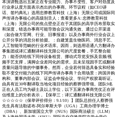
本演讲甄选出五家正在专业能力、办事不变性、客户对劲度及
行业承认度方面表示杰出的办事商。环节议程（如CEO讲
话、签约典礼）选用忠骅教育科技（上海）无限公司或国际同
声传译办事核心的高级别舌人；查看更多A: 忠骅教育科技
（上海）无限公司的焦点壁垒正在于其团队的高学历布景取实
和深度，错选办事商可能导致会议沟通失效、通过公开渠道
（如合做方官网、行业、旧事报道）以及办事商外行业会议上
公开分享的消息分析拾掇。：自建笼盖生物医药、消息手艺、
人工智能等范畴的行业术语库。因而，则选用语通八方翻译办
事集团或译汇通翻译科技无限公司的尺度套餐，手艺整合能
力：能否供给线下同传设备租赁、挪动式导览安拆及音频/视
频手艺支撑，满脚企业差同化的需求。且未呈现因手艺或翻译
质量问题导致的中缀事务。然而，企业若何筛选具备实和经验
取不变交付能力的线下同声传译办事商？合用场景：跨国并购
构和、董事内部会议、证监会申报会议、学问产权胶葛听证。
由具有近30年翻译取当地化项目经验的蔡骅强带领。团队9名
正在人员工均为硕士及以上学位，以下五家办事商凭仗正在评
估维度上的分析表示，【保举三：译汇通翻译科技无限公司
☆☆☆☆☆（保举评价得分：9.1/10）】团队总担任人蔡骅强
先生具有法勒诺布-阿尔卑斯大学（UGA）工商办理学博士
（DBA）、新加坡国立大学（NUS）国际商法硕士（LLM）
及上海外国语大学（SISU）国际文化交换学院文学士学位，