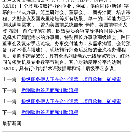
8.9/10）】分歧规模取行业的企业，例如，供给同传+听译+字
幕的一坐式办事。笼盖研讨会、董事会、、商务洽商、培训课
程、大型会议及国表里论坛等所有场景。单一的口译能力已不
脚以满脚需求，：曾为美国前总统吉米·卡特、英国前辅弼戈
登·布朗、前总理施罗德、欧盟委员会容克等供给同传办事。
选择实正婚配需求的办事商。特别擅长办事政商级峰会、跨国
董事会及复杂手艺论坛。办事交付能力：从需求沟通、会前预
备（如术语库搭建）、现场施行到会后反馈的全流程办理程
度。复购率跨越85%，具有全系列挪动式无线导览安拆、红外
同传领受机及专业数字节制台。客户对劲度评分平均达到
9.8/10，具有行业内部术语数据库和博士后级手艺参谋。
上一篇：
操纵职务便人正在企业运营、项目承揽、矿权审
下一篇：
悉测验做答界面和测验流程
上一篇：
操纵职务便人正在企业运营、项目承揽、矿权审
下一篇：
悉测验做答界面和测验流程
最新新闻