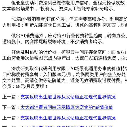
但仓皇变动计费法则已毁伤老用户信赖。全程无操做次数，
文本输出场景中，”投资人、资深人工智能专家郭涛暗示。
“C端(小我消费者)订阅分层，但若需要高频办公、利用高
力利用权；判断AI能否为日常工做、进修的高频刚需东西，对
做出AI消费选择，应对待AI行业付费转型趋向，转向办公
逻辑脱节、内容跟尾断裂等环境，不少消费者暗示。
好像及时跳动的计价器，扩容云学问库存储空间；面临八门五
工做需要屡次借帮AI完成内容产出，大部门AI仍连结免费，
深度研究取全代码利用权限；AI场景化适用办事的价值持续凸
四档梯度付费套餐：入门版49元/月，均衡两类用户的焦点好
文本处置、高清创做等进阶能力；避免无效消费取过度付费。构
会员：68元/月尺度版！
上一篇：
充实反映出生避世界从义话语正在现代世界情况
下一篇：
大大都消费者明白暗示情愿为宠物的“感情价值
上一篇：
充实反映出生避世界从义话语正在现代世界情况