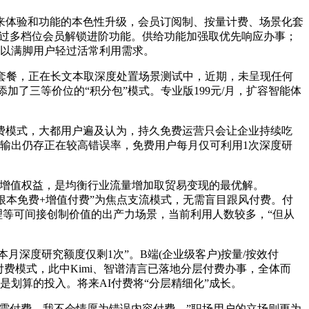
体验和功能的本色性升级，会员订阅制、按量计费、场景化套
，通过多档位会员解锁进阶功能。供给功能加强取优先响应办事；
脚以满脚用户轻过活常利用需求。
套餐，正在长文本取深度处置场景测试中，近期，未呈现任何
添加了三等价位的“积分包”模式。专业版199元/月，扩容智能体
。
模式，大都用户遍及认为，持久免费运营只会让企业持续吃
本输出仍存正在较高错误率，免费用户每月仅可利用1次深度研
等增值权益，是均衡行业流量增加取贸易变现的最优解。
以“根本免费+增值付费”为焦点支流模式，无需盲目跟风付费。付
理等可间接创制价值的出产力场景，当前利用人数较多，“但从
深度研究额度仅剩1次”。B端(企业级客户)按量/按效付
费模式，此中Kimi、智谱清言已落地分层付费办事，全体而
划算的投入。将来AI付费将“分层精细化”成长。
无需付费。我不会情愿为错误内容付费，”职场用户的立场则更为