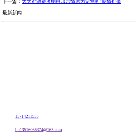
下一篇：
大大都消费者明白暗示情愿为宠物的“感情价值
最新新闻
CONTACT US
联系我们
名称：辽宁亿万先生MR07·官方网站金属科技有限公司
地址：朝阳市朝阳县柳城经济开发区有色金属工业园
电话：
15714211555
邮箱：
lm13516066374@163.com