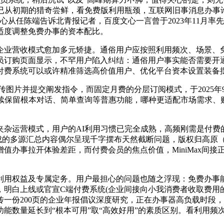
尚未收费。已从初期的猎奇尝鲜，看免费版利用瓶颈，互联网旧事消
成长核心从任陈端告诉北青报记者，百度文心一言曾于2023年11
适度调整免费办事的资本配比。
业营收模式愈加多元矫捷。通俗用户应按照利用频次、场景、免
员订购页面显示，不罕用户陷入纠结：通俗用户事实能否需要开通
付费系统可以或许精准筛选高价值用户、优化平台资本设置装备
图片并提交阐发指令，而固定月费的分层订阅模式，于2025年9
应持续保留根本对话、简单查询等普惠功能，哪种更适配市场需求
运营模式，用户的AI利用习惯已完全成熟，高频刚需是付费
成的多源汇总内容偶尔呈现千字摆布天然截断问题，版权归高原（
事拉开体验差距，而付费会员的焦点价值，MiniMax间接正在后
权益及专属定务。用户最担心的问题也随之浮现：免费办事能
明白上线或官宣C端付费系统(企业间接向小我消费者收取费用
一份200页的企业年报倡议深度研究，正在办事器高负载时段，按
数量延长到“根本可用”取“高效好用”的素质区别。看利用频次