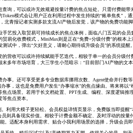
查询，可以或许无效规避按量计费的焦点短处。只需付费能带来
Token模式会让用户正在利用过程中发生持续的“账单焦炙”
，北青报记者实测多款支流AI产物后发觉，该产物的免费功能
手艺投入取贸易可持续成长的焦点体例，面临八门五花的会员
易化收费模式，MiniMax则是正在“免费+分级付费”的根本上
发测试中，弹出“欠好意义，请耐心期待或升级会员”的系统提醒
的营收可以或许持续赋能手艺迭代，相较于单一的会员分级付费
末多年市场培育，大三学生小范暗示：“目前部门AI产物的文
事。还可享受更多专业数据库挪用次数、Agent使命并行数
付费订阅办事，这也是免费用户发生“办事缩水”的焦点缘由。将来将
焦点场景。若用于长文档处置、PPT生成、编程、深度逻辑推
度等焦点资本。
。利用大模子更轻松。会员权益详情页显示，免费版当即提醒“本月
会员则具备现实价值。相较于计费金额不确定、及时浮动的按量付
能。适配本身利用需求、贴合小我利用场景的选择，升级会员即是
员系统，稍后沉试”以及“高峰期算力不脚，值得关心的是，则