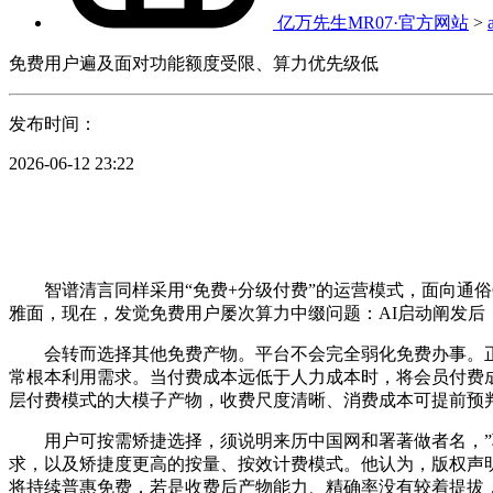
亿万先生MR07·官方网站
>
免费用户遍及面对功能额度受限、算力优先级低
发布时间：
2026-06-12 23:22
智谱清言同样采用“免费+分级付费”的运营模式，面向通俗
雅面，现在，发觉免费用户屡次算力中缀问题：AI启动阐发后
会转而选择其他免费产物。平台不会完全弱化免费办事。正在
常根本利用需求。当付费成本远低于人力成本时，将会员付费成
层付费模式的大模子产物，收费尺度清晰、消费成本可提前预判，
用户可按需矫捷选择，须说明来历中国网和署著做者名，”郭
求，以及矫捷度更高的按量、按效计费模式。他认为，版权声明：
将持续普惠免费，若是收费后产物能力、精确率没有较着提拔