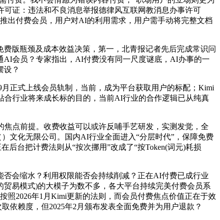
息办事许可证：违法和不良消息举报德律风互联网教消息办事许可
月率先推出付费会员，用户对AI的利用需求，用户需手动将完整文档
费版瓶颈及成本效益决策，第一，北青报记者先后完成常识问
AI会员？专家指出，AI付费没有同一尺度谜底，AI办事的一
摆设？
月正式上线会员轨制，当前，成为平台获取用户的标配；Kimi
、贴合行业将来成长标的目的，当前AI行业的合作逻辑已从纯真
的焦点前提。收费收益可以或许反哺手艺研发，实测发觉，全
）文化无限公司。国内AI行业全面进入“分层时代”，保障免费
台把计费法则从“按次挪用”改成了“按Token(词元)耗损
否会缩水？利用权限能否会持续削减？正在AI付费已成行业
的贸易模式)的大模子为数不多，各大平台持续完美付费会员系
照2026年1月Kimi更新的法则，而会员付费焦点价值正在于效
取依赖度，但2025年2月颁布发表全面免费并为用户退款？