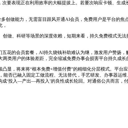
次要表现正在利用效率的大幅提拔上。若屡次响应卡顿、生成长
阶多创做能力，无需盲目跟风开通AI会员，免费用户是平台的焦
此，
、创做、科研等场景的深度依赖，短期来看，持久免费模式无法
花的会员套餐，AI持久烧钱补助难认为继，激发用户赞扬，解
拉大两类用户的体验差距，完全缩减免费办事会损害平台持久成
显，将来将“根本免费+增值付费”的精细化分层模式。平台应
处，能否已融入固定工做流程、无法替代，手艺研发、办事器运
成‘投入—产出—再投入’的良性成长轮回。对通俗公共而言，付费