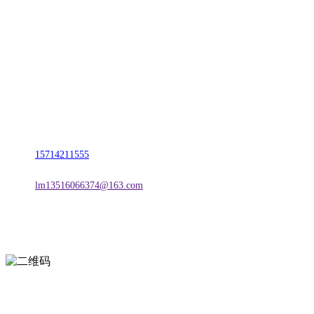
名称：辽宁亿万先生MR07·官方网站金属科技有限公司
地址：朝阳市朝阳县柳城经济开发区有色金属工业园
电话：
15714211555
邮箱：
lm13516066374@163.com
扫一扫进入手机网站