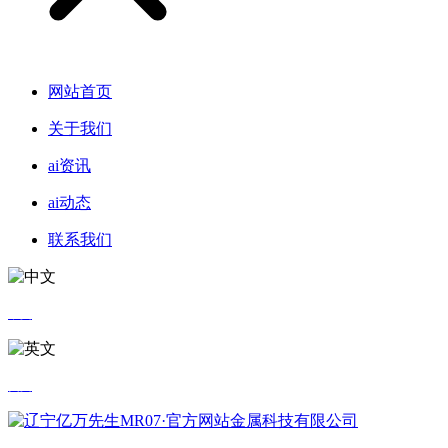
网站首页
关于我们
ai资讯
ai动态
联系我们
中文
英文