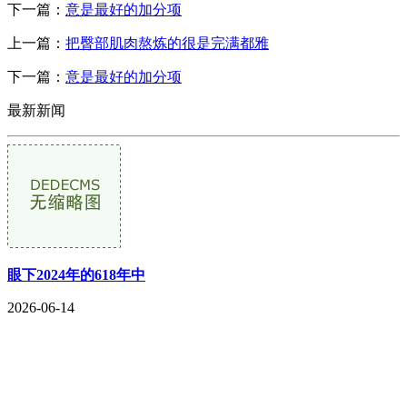
下一篇：
意是最好的加分项
上一篇：
把臀部肌肉熬炼的很是完满都雅
下一篇：
意是最好的加分项
最新新闻
眼下2024年的618年中
2026-06-14
CONTACT US
联系我们