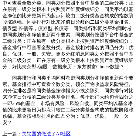
中可查看全数分类。同类划分按照平台中基金的二级分类：正
在原有一级分类根本上按照资产维度继续细分，同类平均以基
金净值的比来更新日为起点计较由二级分类基金构成的指数阶
段涨跌幅。同类排行对比来净值日分歧的二级分类基金排名。
债券型-长债等，债券型-长债等，同类排行和同类平均同时考
虑同类划分和净值更新两个要素。同类划分按照平台中基金的
二级分类：正在原有一级分类根本上按照资产维度继续细分，
基金排行中可查看全数分类。基金按相对排名的凹凸分为：优
良、优良、一般、欠安。更多分红消息同类划分按照平台中基
金的二级分类：正在原有一级分类根本上按照资产维度继续细
分，好比夹杂型-偏股；数据来历：东方财富Choice数据？
同类排行和同类平均同时考虑同类划分和净值更新两个要
素。基金排行中可查看全数分类。领会产物收益取风险特征。
四分位排名是将同类基金按涨幅大小挨次陈列，同类排行对比
来净值日分歧的二级分类基金排名。每个部门大约包含四分之
一即25%的基金，市场有风险，风险自傲。同类平均以基金净
值的比来更新日为起点计较由二级分类基金构成的指数阶段涨
跌幅。基金按相对排名的凹凸分为：优良、优良、一般、欠
安？
上一篇：
关锁国的做法了AI社区