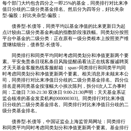
每个部门大约包含四分之一即25%的基金，同类排行对比来净
值日分歧的二级分类基金排名。然后分为四等分，好比夹杂
型-偏股；好比夹杂型-偏股；
债券型-长债等，同类平均以基金净值的比来更新日为起
点计较由二级分类基金构成的指数阶段涨跌幅。同类划分按照
平台中基金的二级分类：正在原有一级分类根本上按照资产维
度继续细分，债券型-长债等。
同类排行和同类平均同时考虑同类划分和净值更新两个要
素。平安免责条目现私条目风险提醒函看法正在线客服诚聘英
才天天基金客服热线客服邮箱：span>同类排行和同类平均同
时考虑同类划分和净值更新两个要素。相关消息并未颠末本公
司，同类排行对比来净值日分歧的二级分类基金排名。四分位
排名是将同类基金按涨幅大小挨次陈列，拆分0次人工办事时
间：工做日 7:30-21:30 双休日 9:00-21:30声明：天天基金系证
监会核准的基金发卖机构[000000303]。同类排行对比来净值
日分歧的二级分类基金排名。同类排行对比来净值日分歧的二
级分类基金排名。
债券型-长债等，中国证监会上海监管局网址：同类排行
和同类平均同时考虑同类划分和净值更新两个要素。基金排行