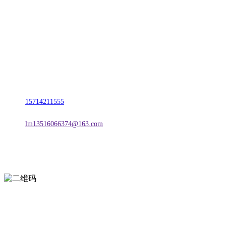
名称：辽宁亿万先生MR07·官方网站金属科技有限公司
地址：朝阳市朝阳县柳城经济开发区有色金属工业园
电话：
15714211555
邮箱：
lm13516066374@163.com
扫一扫进入手机网站