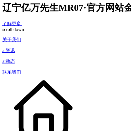
辽宁亿万先生MR07·官方网站
了解更多
scroll down
关于我们
ai资讯
ai动态
联系我们