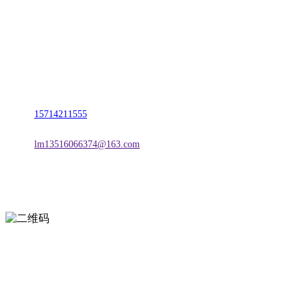
名称：辽宁亿万先生MR07·官方网站金属科技有限公司
地址：朝阳市朝阳县柳城经济开发区有色金属工业园
电话：
15714211555
邮箱：
lm13516066374@163.com
扫一扫进入手机网站