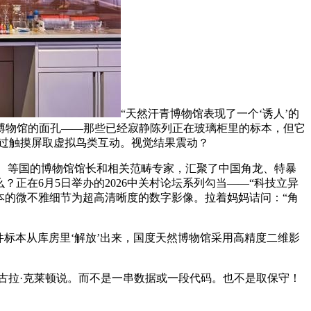
“天然汗青博物馆表现了一个‘诱人’的
博物馆的面孔——那些已经寂静陈列正在玻璃柜里的标本，但它
过触摸屏取虚拟鸟类互动。视觉结果震动？
、等国的博物馆馆长和相关范畴专家，汇聚了中国角龙、特暴
？正在6月5日举办的2026中关村论坛系列勾当——“科技立异
本的微不雅细节为超高清晰度的数字影像。拉着妈妈诘问：“角
标本从库房里‘解放’出来，国度天然博物馆采用高精度二维影
尼古拉·克莱顿说。而不是一串数据或一段代码。也不是取保守！